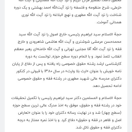
محقق داماد، تفسیر قرآن کریم را نزد آیت الله مشکینی و آیت الله
خزعلی، شرح منظومه و فلسفه را نزد آیت‌الله احمد بهشتی و یک دوره
شناخت را نزد آیت الله مطهری و نهج البلاغه را نزد آیت الله نوری
همدانی آموخت.
حجة الاسلام سید ابراهیم رئیسی، خارج اصول را نزد آیت ‌الله سید
محمدحسن مرعشی شوشتری و آیت‌ الله هاشمی شاهرودی و خارج
فقه را نزد آیت ‌الله آقا مجتبی تهرانی و آیت الله خامنه‌ای رهبر معظم
انفلاب تلمذ نمود. و با اتمام دوره سطح حوزه, توانست به دوره
کارشناسی ارشد رشته حقوق خصوصی راه یافته و پس از دفاع از پایان
نامه خویش با عنوان «ارث بلا وارث» در سال ۱۳۸۰ با قبولی در کنکور
دکترای مدرسه عالی شهید مطهری در رشته فقه و حقوق خصوصی
ادامه تحصیل دهد.
حجة الاسلام و المسلمین دکتر سید ابراهیم رئیسی با تکمیل تحقیقات
خود در رشته فقه و حقوق، موفق به اخذ مدرک عالی ترین سطح حوزه
(سطح چهار) شد و در نهایت رساله دکترای خود را با عنوان «تعارض
اصل و ظاهر در فقه و حقوق» دفاع کرد. و با اخذ نمره ممتاز به درجه
دکترای فقه و حقوق نائل شد.