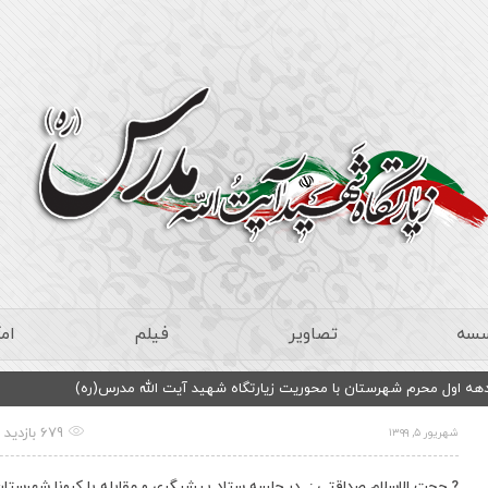
سسه
تصاویر
فیلم
ام
 دهه اول محرم شهرستان با محوریت زیارتگاه شهید آیت الله مدرس(ره)
679 بازدید
شهریور ۵, ۱۳۹۹
? حجت الاسلام صداقتی : در جلسه ستاد پیشیگری و مقابله با کرونا شهرستان