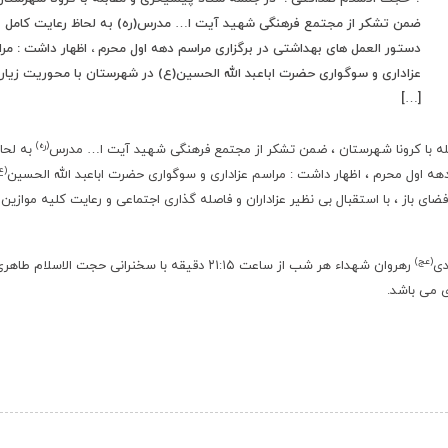
ضمن تشکر از مجتمع فرهنگی شهید آیت ا… مدرس(ره) به لحاظ رعایت کامل
دستور العمل های بهداشتی در برگزاری مراسم دهه اول محرم ، اظهار داشت : مر
عزاداری و سوگواری حضرت اباعبد الله الحسین(ع) در شهرستان با محوریت زیار
[…]
(ره)
له با کرونا شهرستان ، ضمن تشکر از مجتمع فرهنگی شهید آیت ا… مدرس
به لحا
(ع
هه اول محرم ، اظهار داشت : مراسم عزاداری و سوگواری حضرت اباعبد الله الحسین
ضای باز ، با استقبال بی نظیر عزاداران و فاصله گذاری اجتماعی و رعایت کلیه موازین
(عج)
دی
رهروان شهداء هر شب از ساعت ۲۱:۱۵ دقیقه با سخنرانی حجت الاسلام طاه
ی می باشد.
‹