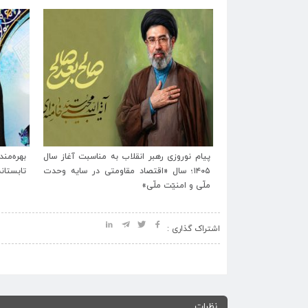
رتگاه شهید آیت‌الله
پیام نوروزی رهبر انقلاب به مناسبت آغاز سال
ایام تشیع و وداع و
۱۴۰۵؛ سال «اقتصاد مقاومتی در سایه وحدت
تابستان
اعلام شد.
ملّی و امنیّت ملّی»
اشتراک گذاری :
نظرات