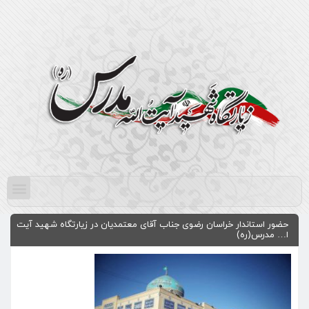
حضور استاندار خراسان رضوی جناب آقای معتمدیان در زیارتگاه شهید آیت
ا… مدرس(ره)