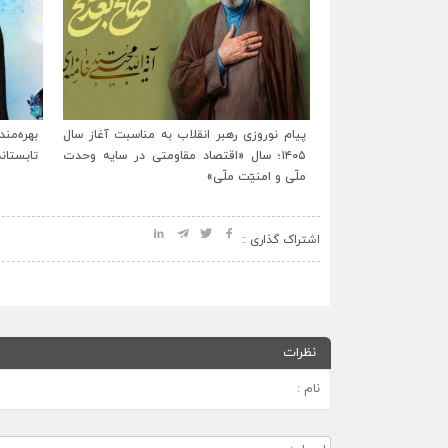
رتگاه شهید آیت‌الله
پیام نوروزی رهبر انقلاب به مناسبت آغاز سال
ایام تشیع و وداع و
۱۴۰۵؛ سال «اقتصاد مقاومتی در سایه وحدت
تابستان
اعلام شد.
ملّی و امنیّت ملّی»
اشتراک گذاری :
نظرات