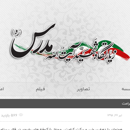
سسه
تصاویر
فیلم
ام
رامت
566 بازدید
تیر ۲۷, ۱۳۹۸
همزمان با دهه پر خیر و برکت کرامت ، محفل شكوفه هاي رضوي در قالب برنام