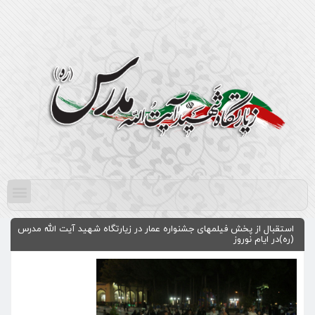
استقبال از پخش فیلم‎های جشنواره عمار در زیارتگاه شهید آیت الله مدرس
(ره)در ایام نوروز