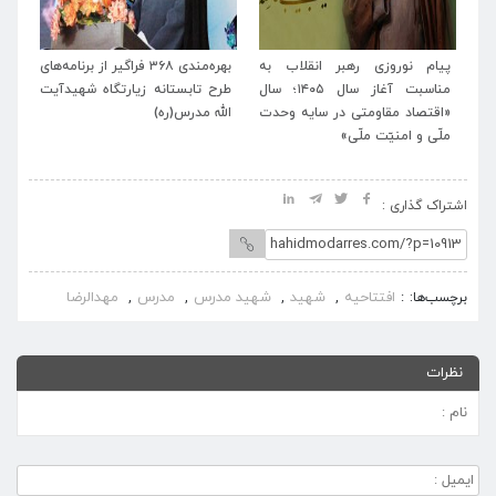
 به
بهره‌مندی ۳۶۸ فراگیر از برنامه‌های
برنامه‌های فرهنگی زیارتگاه شهید
پ
آغاز سال ۱۴۰۵؛ سال
طرح تابستانه زیارتگاه شهیدآیت
آیت‌الله مدرس (ره) همزمان با ایام
وحدت
الله مدرس(ره)
تشیع و وداع و بدرقه رهبر شهید
«
انقلاب اعلام شد.
م
اشتراک گذاری :
افتتاحیه
شهید
شهید مدرس
مدرس
مهدالرضا
برچسب‌ها:
,
,
,
,
نظرات