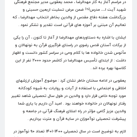
در مراسم آغاز به کار مهدالرضا ، محمد یعقوبی مدیر مجتمع فرهنگی
(ره)
شهید آیت ا… مدرس
ضمن عرض تسلیت اربعین حسینی و
بزرگداشت هفته دفاع مقدس از والدین بخاطر انتخاب مهدالرضا ، که
تعالیم آن مبتنی بر آموزه های قرآنی است تقدیر و تشکر نمود .
ایشان با اشاره به دستاوردهای مهدالرضا از آغاز تا کنون ، آن را یکی
از برکات آستان قدس رضوی در راستای فراگیری قرآن به نونهالان و
مأنوس شدن خانواده ها با کلام وحی در سراسر کشور دانست و اظهار
داشت : از ابتدای تأسیس مهدالرضا در کاشمر حدود ۲۰۰۰ نفر از این
کلاسها بهره برده اند .
یعقوبی در ادامه سخنان خاطر نشان کرد : موضوع آموزش ارزشهای
اخلاقی و اجتماعی با استفاده از آیات و روایات به شیوه کودکانه
مورد توجه خاص قرار دارد و والدین در طول سال تحصیلی شاهد تغییر
رفتار نونهالان در خانواده خواهند بود . امید آن داریم با یاری شما
والدین عزیز گامی مؤثر در راه اعتلای فرهنگ قرآنی در جامعه و
پیشرفت تحصیلی نوآموزان در سایه قرآن و عترت برداریم .
لازم به توضیح است در سال تحصیلی ۱۴۰۰-۱۴۰۱ تعداد ۹۰ نوآموز در