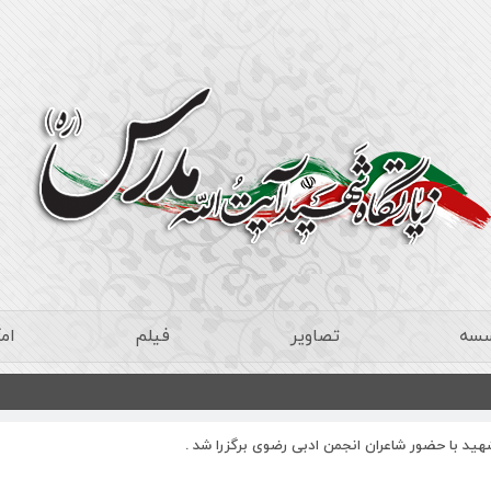
سسه
تصاویر
فیلم
ام
د با حضور شاعران انجمن ادبی رضوی برگزرا شد .