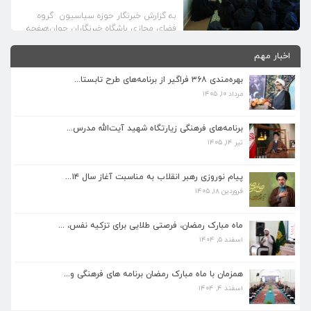
به گزارش خبرنگار حوزه سیاسیون گروه
فضای مجازی باشگاه خبرنگاران جوان؛صفحه
توییتر حجت الاسلام سید ابراهیم رئیسی
تولیت آستان قدس رضوی با انتشار توییتی
اخبار مهم
فوت شاعر اهل بیت کشورمان مرحوم حبیب
الله چایچیان متخلص به حسان را تسلیت
بهره‌مندی ۳۶۸ فراگیر از برنامه‌های طرح تابستا...
گفت و نوشت: “از جوار بارگاه ملکوتی حضرت
مرداد ۱۰, ۱۴۰۵
ثامن الحجج علی بن موسی الرضا (ع) و با یاد
شعر دل‌انگیز […]
برنامه‌های فرهنگی زیارتگاه شهید آیت‌الله مدرس...
تیر ۱۴, ۱۴۰۵
برنامه‌های فرهنگی زیارتگاه شهید آیت‌الله مدرس...
تیر ۱۴, ۱۴۰۵
پیام نوروزی رهبر انقلاب به مناسبت آغاز سال ۱۴...
فروردین ۱۸, ۱۴۰۵
پیام نوروزی رهبر انقلاب به مناسبت آغاز سال ۱۴...
فروردین ۱۸, ۱۴۰۵
ماه مبارک رمضان، فرصتی طلایی برای تزکیه نفس، ...
اسفند ۵, ۱۴۰۴
ماه مبارک رمضان، فرصتی طلایی برای تزکیه نفس، ...
اسفند ۵, ۱۴۰۴
همزمان با ماه مبارک رمضان برنامه های فرهنگی و...
اسفند ۴, ۱۴۰۴
همزمان با ماه مبارک رمضان برنامه های فرهنگی و...