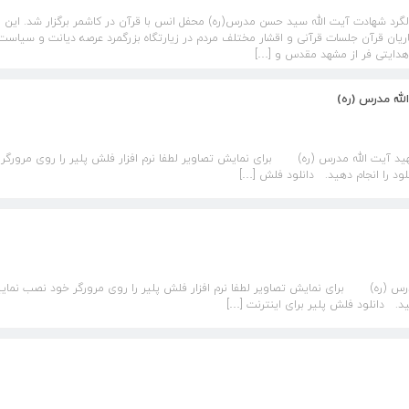
گرد شهادت آیت الله سید حسن مدرس(ره) محفل انس با قرآن در کاشمر برگزار شد. این 
ریان قرآن جلسات قرآنی و اقشار مختلف مردم در زیارتگاه بزرگمرد عرصه دیانت و سیاست ب
دایتی فر از مشهد مقدس و […]
لله مدرس (ره)
ت الله مدرس (ره) برای نمایش تصاویر لطفا نرم افزار فلش پلیر را روی مرورگر 
لود را انجام دهید. دانلود فلش […]
ه) برای نمایش تصاویر لطفا نرم افزار فلش پلیر را روی مرورگر خود نصب نمای
هید. دانلود فلش پلیر برای اینترنت […]