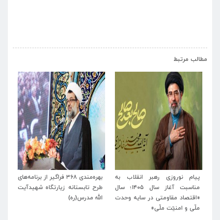
›
‹
مطالب مرتبط
ید
پیام نوروزی رهبر انقلاب به
بهره‌مندی ۳۶۸ فراگیر از برنامه‌های
بر
یام
مناسبت آغاز سال ۱۴۰۵؛ سال
طرح تابستانه زیارتگاه شهیدآیت
آیت
ید
«اقتصاد مقاومتی در سایه وحدت
الله مدرس(ره)
تش
ملّی و امنیّت ملّی»
انق