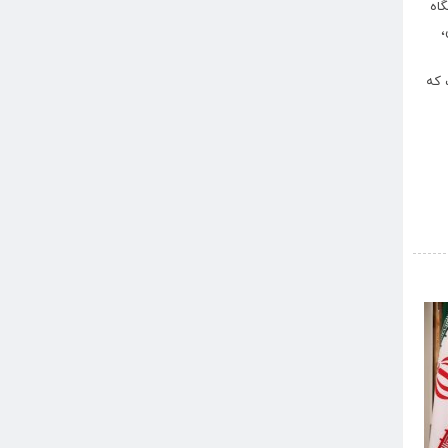
نفس، ...
گاه
اسفند ۵, ۱۴۰۴
،
 که
›