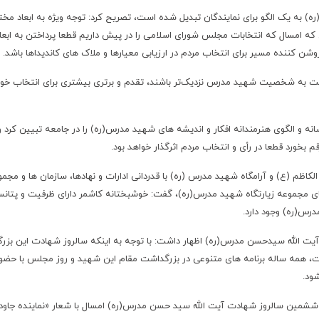
ره) به یک الگو برای نمایندگان تبدیل شده است، تصریح کرد
:
توجه ویژه به ابعاد مخ
که امسال که انتخابات مجلس شورای اسلامی را در پیش داریم قطعا پرداختن به ابعا
کننده مسیر برای انتخاب مردم در ارزیابی معیارها و ملاک های کاندیداها باشد
.
بت به شخصیت شهید مدرس نزدیک‌تر باشند، تقدم و برتری بیشتری برای انتخاب خوا
سانه و الگوی هنرمندانه افکار و اندیشه های شهید مدرس(ره) را در جامعه تبیین کرد و
م بخورد قطعا در رأی و انتخاب مردم اثرگذار خواهد بود
.
 (ع) و آرامگاه شهید مدرس (ره) با قدردانی ادارات و نهادها، سازمان ها و مجمو
ای مجموعه زیارتگاه شهید مدرس(ره)، گفت: خوشبختانه کاشمر دارای ظرفیت و پتانس
رس(ره) وجود دارد
.
آیت الله سیدحسن مدرس(ره) اظهار داشت: با توجه به اینکه سالروز شهادت این بزرگ
 همه ساله برنامه های متنوعی در بزرگداشت مقام این شهید و روز مجلس با حضو
شود
.
و ششمین سالروز شهادت آیت الله سید حسن مدرس(ره) امسال با شعار «نماینده جاود