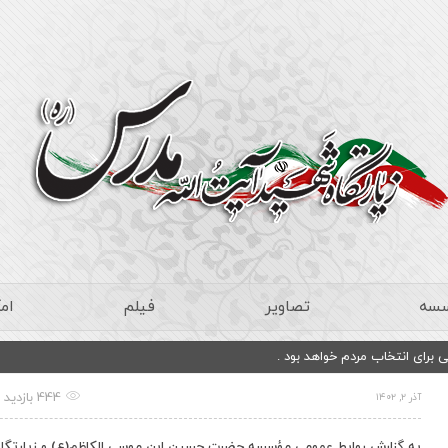
سسه
تصاویر
فیلم
ام
برای انتخاب مردم خواهد بود .
444 بازدید
آذر ۲, ۱۴۰۲
به گزارش روابط عمومی مؤسسه حضرت حسین ابن موسی الکاظم(ع) و زیارتگاه