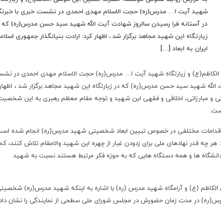
شهید آیت ا… مدرس(ره) حجت الاسلام مهدی احمدی در نشست خبری با خبرنگا
در آستانه فرا رسیدن سالروز شهادت آیت الله شهید سید حسن مدرس(ره) که 
زیارتگاه این شهید مجاهد برگزار شد ، اظهار کرد: ارادت بنیانگذار جمهوری اسلام
ایران به ابعاد […]
کاظم(ع) و زیارتگاه شهید آیت ا… مدرس(ره) حجت الاسلام مهدی احمدی در نش
ت الله شهید سید حسن مدرس(ره) که در زیارتگاه این شهید مجاهد برگزار شد ، اظهار
صیتی و مبارزاتی، اخلاقی و فقهی این شهید و توجه مقام معظم رهبری به این شخصیت
است
.
 و اقدامات مختلفی در خصوص تبیین ابعاد شخصیتی شهید مدرس(ره) انجام شده است
ود: هر چه قدر نهادهای ملی برای زدودن غبار از چهره این شهید والامقام تلاش کنند، کم
، دانشگاه ها و همه دستگاه هایی که به حوزه فکر مرتبط هستند نسبت به شهید
اظم (ع) و آرامگاه شهید مدرس (ره) با اشاره به اینکه شهید مدرس(ره) شخصیت
درس(ره) در مدت زمان حضورش در مجلس شورای ملی سطحی از نمایندگی را نشان داد