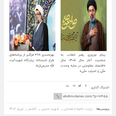
 رهبر انقلاب به
بهره‌مندی ۳۶۸ فراگیر از برنامه‌های
برنامه‌های فرهنگی زیارت
مناسبت آغاز سال ۱۴۰۵؛ سال
طرح تابستانه زیارتگاه شهیدآیت
آیت‌الله مدرس (ره) همزما
متی در سایه وحدت
الله مدرس(ره)
تشیع و وداع و بدرقه ر
ملّی»
انقلاب اعلام شد.
اشتراک گذاری :
زیارت خانواده همدلی
شهید مدرس
کاشمر
نوروز 1402
برچسب‌ها:
,
,
,