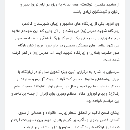
از مشهد مقدس، توانسته همه ساله به ویژه در ایام نوروز پذیرای
زائران و گردشگران زیادی باشد.
وی افزود: یکی از زیارتگاه های مشهور و زیبای شهرستان کاشمر،
زیارتگاه شهید مدرس(ره) می باشد و از آن جایی که این مجتمع علاوه
بر جنبه زیارتی و سیاحتی یکی از مراکز بزرگ فرهنگی منطقه محسوب
می شود برنامه های فرهنگی مذهبی در ایام نوروز برای زائران بارگاه
منور حضرت رضا(ع) و زیارتگاه شهید آیت ا… مدرس(ره) در نظر گرفته
شده است.
سرسرابی با اشاره به برگزاری آیین ویژه تحویل سال نو در زیارتگاه با
اجرای برنامه‌های متنوع تصریح کرد: قرائت زیارت آل یس، مناجات و
نیایش، دعای معنوی تحویل سال نو، پخش نوای نقارخانه حضرت امام
رضا(ع) و پیام نوروزی مقام معظم رهبری برای زائران از جمله برنامه‌های
این مراسم خواهد بود.
ایشان ضمن تاکید بر تحقق شعار زیارت، خانواده و همدلی از سوی
آستان قدس رضوی و تأکید بر تکریم زائران، مهم‌ترین تسهیلات فراهم
شده در زیارتگاه شهید آیت ا… مدرس(ره) را مشتمل بر ۸ باب