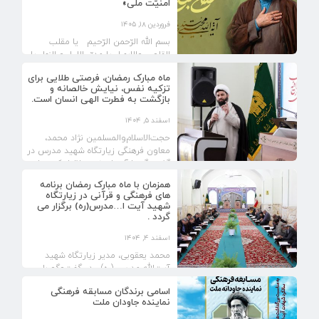
امنیّت ملّی»
فروردین ۱۸, ۱۴۰۵
بسم الله الرّحمن الرّحیم یا مقلب
القلوب والابصار یا مدبّر اللیل و النهار یا
محوِّل الحول و الاحوال، حَوِّل...
ماه مبارک رمضان، فرصتی طلایی برای
تزکیه نفس، نیایش خالصانه و
بازگشت به فطرت الهی انسان است.
اسفند ۵, ۱۴۰۴
حجت‌الاسلام‌والمسلمین نژاد محمد،
معاون فرهنگی زیارتگاه شهید مدرس در
گفت‌و‌گو با آستان نیوز، اظهار کرد: ماه
رمضان، ماهی...
همزمان با ماه مبارک رمضان برنامه
های فرهنگی و قرآنی در زیارتگاه
شهید آیت ا…مدرس(ره) برگزار می
گردد .
اسفند ۴, ۱۴۰۴
محمد یعقوبی، مدیر زیارتگاه شهید
آیت‌الله مدرس (ره) ، در گفت‌و‌گو با
آستان‌نیوز، از اجرای مجموعه‌ای از
اسامی برندگان مسابقه فرهنگی
برنامه‌های...
نماینده جاودان ملت