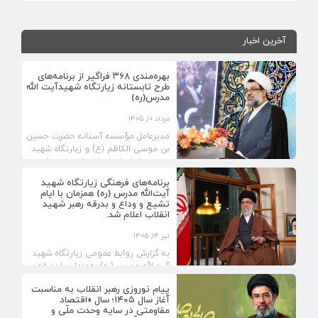
فروردین ۱۸, ۱۴۰۵
آخرین اخبار
ماه مبارک رمضان، فرصتی طلایی برای تزکیه نفس، ...
اسفند ۵, ۱۴۰۴
بهره‌مندی ۳۶۸ فراگیر از برنامه‌های
طرح تابستانه زیارتگاه شهیدآیت الله
مدرس(ره)
مرداد ۱۰, ۱۴۰۵
مدیرعامل مؤسسه آستانه حضرت حسین
بن موسی الکاظم (ع) و زیارتگاه شهید
مدرس، از اجرای موفق طرح غنی‌سازی
اوقات فراغت تابستان...
برنامه‌های فرهنگی زیارتگاه شهید
آیت‌الله مدرس (ره) همزمان با ایام
تشیع و وداع و بدرقه رهبر شهید
انقلاب اعلام شد.
تیر ۱۴, ۱۴۰۵
به گزارش روابط عمومی زیارتگاه شهید
آیت‌الله مدرس (ره)، همزمان با بدرقه
تاریخی و آیین باشکوه تشییع پیکر
پیام نوروزی رهبر انقلاب به مناسبت
مطهر رهبر شهید،...
آغاز سال ۱۴۰۵؛ سال «اقتصاد
مقاومتی در سایه وحدت ملّی و